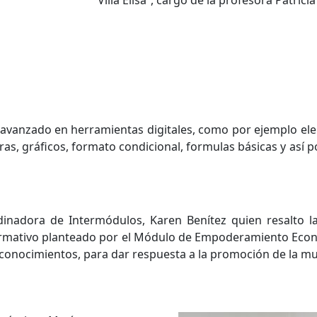
“Villa Elisa”, cargo de la profesora Patric
je avanzado en herramientas digitales, como por ejemplo e
as, gráficos, formato condicional, formulas básicas y así 
rdinadora de Intermódulos, Karen Benítez quien resalto l
rmativo planteado por el Módulo de Empoderamiento Econó
conocimientos, para dar respuesta a la promoción de la muj